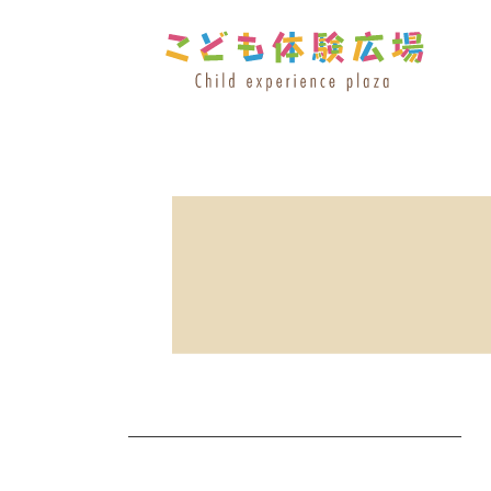
コ
ナ
ン
ビ
テ
ゲ
ン
ー
ツ
シ
へ
ョ
ス
ン
キ
に
ッ
移
プ
動