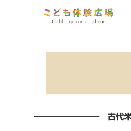
コ
ナ
ン
ビ
テ
ゲ
ン
ー
ツ
シ
へ
ョ
ス
ン
キ
に
ッ
移
プ
動
古代米